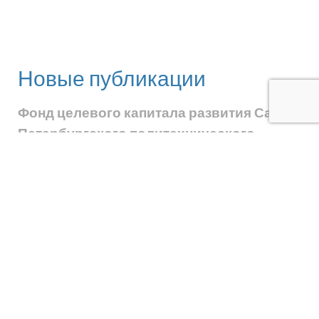
Новые публикации
Фонд целевого капитала развития Санкт-
Петербургского политехнического
университета Петра Великого
объявляет
запрос предложений на заключение
договора доверительного управления
средствами вновь формируемого целевого
капитала
ПОДПИСАТЬСЯ
НА ОБНОВЛЕНИЯ